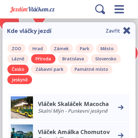
Jezdím
Vláčkem.cz
Kde vláčky jezdí
Zavřít
ZOO
Hrad
Zámek
Park
Město
Lázně
Příroda
Bratislava
Slovensko
Česko
Zábavní park
Památné místo
Jeskyně
Vláček Skaláček Macocha
Skalní Mlýn - Punkevní jeskyně
Vláček Amálka Chomutov