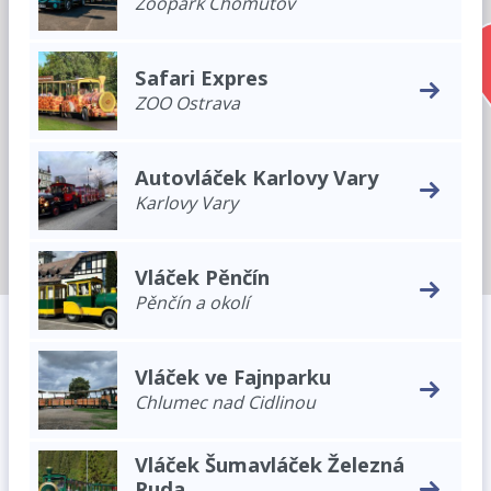
Zoopark Chomutov
Safari Expres
ZOO Ostrava
Autovláček Karlovy Vary
Karlovy Vary
Vláček Pěnčín
Pěnčín a okolí
Vláček ve Fajnparku
Chlumec nad Cidlinou
Vláček Šumavláček Železná
Ruda