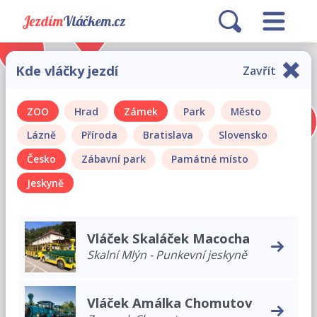
Jezdím
Vláčkem.cz
Kde vláčky jezdí
Zavřít
ZOO
Hrad
Zámek
Park
Město
Lázně
Příroda
Bratislava
Slovensko
Česko
Zábavní park
Památné místo
Jeskyně
Vláček Skaláček Macocha
Skalní Mlýn - Punkevní jeskyně
Vláček Amálka Chomutov