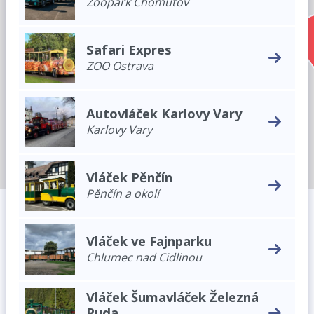
Zoopark Chomutov
Safari Expres
ZOO Ostrava
Autovláček Karlovy Vary
Karlovy Vary
Vláček Pěnčín
Pěnčín a okolí
Vláček ve Fajnparku
Chlumec nad Cidlinou
Vláček Šumavláček Železná
Ruda