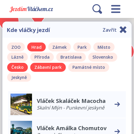
Jezdím
Vláčkem.cz
Kde vláčky jezdí
Zavřít
ZOO
Hrad
Zámek
Park
Město
Lázně
Příroda
Bratislava
Slovensko
Česko
Zábavní park
Památné místo
Jeskyně
Vláček Skaláček Macocha
Skalní Mlýn - Punkevní jeskyně
Vláček Amálka Chomutov