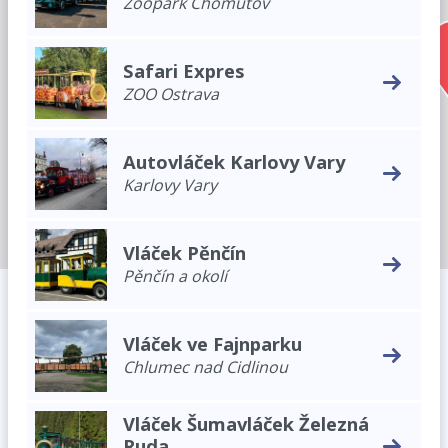
Zoopark Chomutov
Safari Expres
ZOO Ostrava
Autovláček Karlovy Vary
Karlovy Vary
Vláček Pěnčín
Pěnčín a okolí
Vláček ve Fajnparku
Chlumec nad Cidlinou
Vláček Šumavláček Železná
Ruda