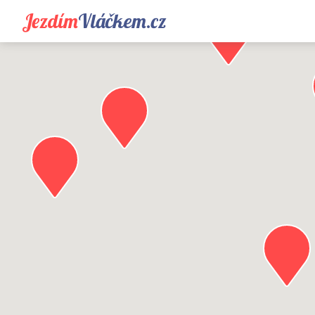
Jezdím
Vláčkem.cz