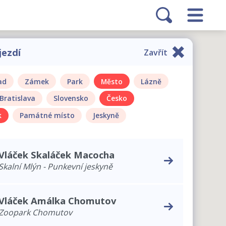
jezdí
Zavřít
ad
Zámek
Park
Město
Lázně
Bratislava
Slovensko
Česko
k
Památné místo
Jeskyně
Vláček Skaláček Macocha
Skalní Mlýn - Punkevní jeskyně
Vláček Amálka Chomutov
Zoopark Chomutov