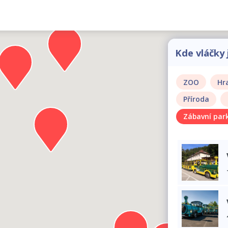
Kde vláčky 
ZOO
Hr
Příroda
Zábavní par