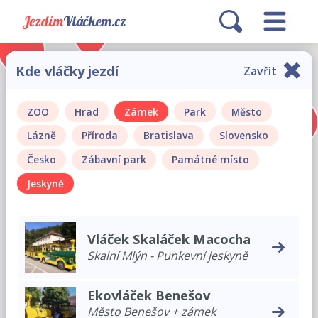
Jezdím
Vláčkem.cz
Kde vláčky jezdí
Zavřít
ZOO
Hrad
Zámek
Park
Město
Lázně
Příroda
Bratislava
Slovensko
Česko
Zábavní park
Památné místo
Jeskyně
Vláček Skaláček Macocha
Skalní Mlýn - Punkevní jeskyně
Ekovláček Benešov
Město Benešov + zámek