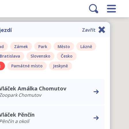
jezdí
Zavřít
ad
Zámek
Park
Město
Lázně
Bratislava
Slovensko
Česko
k
Památné místo
Jeskyně
Vláček Amálka Chomutov
Zoopark Chomutov
Vláček Pěnčín
Pěnčín a okolí