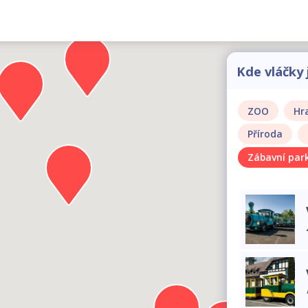
Kde vláčky 
ZOO
Hr
Příroda
Zábavní par