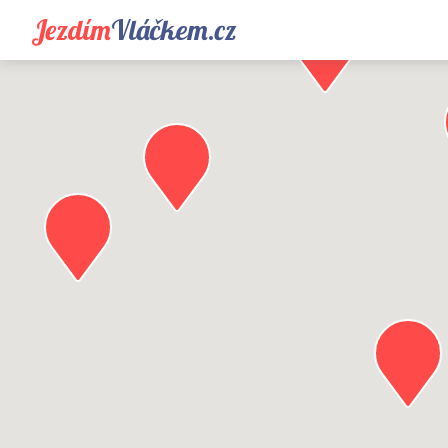
Jezdím
Vláčkem.cz