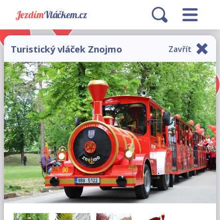
Jezdím
Vláčkem.cz
Turistický vláček Znojmo
Zavřít