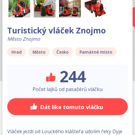
Turistický vláček Znojmo
Město Znojmo
Hrad
Město
Česko
Památné místo
244
Počet lajků od pasažérů vláčku
Dát like tomuto vláčku
Vláček jezdí od Louckého klášteřa údolím řeky Dyje